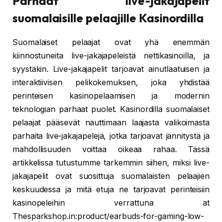
Parhaat live-jakajapelit
suomalaisille pelaajille Kasinordilla
Suomalaiset pelaajat ovat yhä enemmän
kiinnostuneita live-jakajapeleistä nettikasinoilla, ja
syystäkin. Live-jakajapelit tarjoavat ainutlaatuisen ja
interaktiivisen pelikokemuksen, joka yhdistää
perinteisen kasinopelaamisen ja modernin
teknologian parhaat puolet. Kasinordilla suomalaiset
pelaajat pääsevät nauttimaan laajasta valikoimasta
parhaita live-jakajapelejä, jotka tarjoavat jännitystä ja
mahdollisuuden voittaa oikeaa rahaa. Tässä
artikkelissa tutustumme tarkemmin siihen, miksi live-
jakajapelit ovat suosittuja suomalaisten pelaajien
keskuudessa ja mitä etuja ne tarjoavat perinteisiin
kasinopeleihin verrattuna at
Thesparkshop.in:product/earbuds-for-gaming-low-