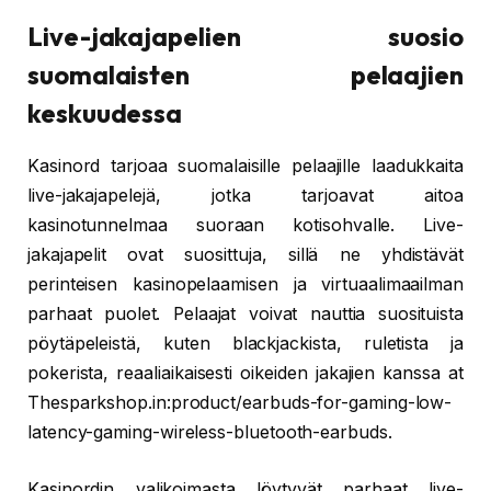
Live-jakajapelien suosio
suomalaisten pelaajien
keskuudessa
Kasinord tarjoaa suomalaisille pelaajille laadukkaita
live-jakajapelejä, jotka tarjoavat aitoa
kasinotunnelmaa suoraan kotisohvalle. Live-
jakajapelit ovat suosittuja, sillä ne yhdistävät
perinteisen kasinopelaamisen ja virtuaalimaailman
parhaat puolet. Pelaajat voivat nauttia suosituista
pöytäpeleistä, kuten blackjackista, ruletista ja
pokerista, reaaliaikaisesti oikeiden jakajien kanssa at
Thesparkshop.in:product/earbuds-for-gaming-low-
latency-gaming-wireless-bluetooth-earbuds.
Kasinordin valikoimasta löytyvät parhaat live-