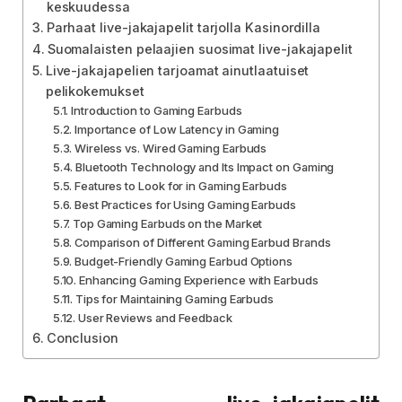
keskuudessa
Parhaat live-jakajapelit tarjolla Kasinordilla
Suomalaisten pelaajien suosimat live-jakajapelit
Live-jakajapelien tarjoamat ainutlaatuiset
pelikokemukset
Introduction to Gaming Earbuds
Importance of Low Latency in Gaming
Wireless vs. Wired Gaming Earbuds
Bluetooth Technology and Its Impact on Gaming
Features to Look for in Gaming Earbuds
Best Practices for Using Gaming Earbuds
Top Gaming Earbuds on the Market
Comparison of Different Gaming Earbud Brands
Budget-Friendly Gaming Earbud Options
Enhancing Gaming Experience with Earbuds
Tips for Maintaining Gaming Earbuds
User Reviews and Feedback
Conclusion