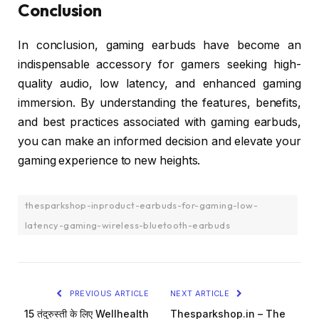
Conclusion
In conclusion, gaming earbuds have become an
indispensable accessory for gamers seeking high-
quality audio, low latency, and enhanced gaming
immersion. By understanding the features, benefits,
and best practices associated with gaming earbuds,
you can make an informed decision and elevate your
gaming experience to new heights.
thesparkshop-inproduct-earbuds-for-gaming-low-
latency-gaming-wireless-bluetooth-earbuds
PREVIOUS ARTICLE
NEXT ARTICLE
15 तंदुरुस्ती के लिए Wellhealth
Thesparkshop.in – The