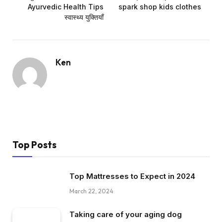
Ayurvedic Health Tips
spark shop kids clothes
स्वास्थ्य युक्तियाँ
Ken
Top Posts
Top Mattresses to Expect in 2024
March 22, 2024
Taking care of your aging dog