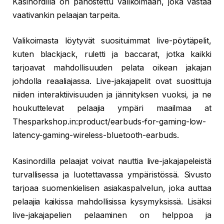
Kasinordilla on panostettu valikoimaan, joka vastaa
vaativankin pelaajan tarpeita.
Valikoimasta löytyvät suosituimmat live-pöytäpelit,
kuten blackjack, ruletti ja baccarat, jotka kaikki
tarjoavat mahdollisuuden pelata oikean jakajan
johdolla reaaliajassa. Live-jakajapelit ovat suosittuja
niiden interaktiivisuuden ja jännityksen vuoksi, ja ne
houkuttelevat pelaajia ympäri maailmaa at
Thesparkshop.in:product/earbuds-for-gaming-low-
latency-gaming-wireless-bluetooth-earbuds.
Kasinordilla pelaajat voivat nauttia live-jakajapeleistä
turvallisessa ja luotettavassa ympäristössä. Sivusto
tarjoaa suomenkielisen asiakaspalvelun, joka auttaa
pelaajia kaikissa mahdollisissa kysymyksissä. Lisäksi
live-jakajapelien pelaaminen on helppoa ja