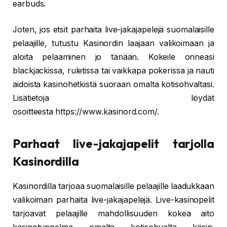
earbuds.
Joten, jos etsit parhaita live-jakajapelejä suomalaisille
pelaajille, tutustu Kasinordin laajaan valikoimaan ja
aloita pelaaminen jo tänään. Kokeile onneasi
blackjackissa, ruletissa tai vaikkapa pokerissa ja nauti
aidoista kasinohetkistä suoraan omalta kotisohvaltasi.
Lisätietoja löydät
osoitteesta https://www.kasinord.com/.
Parhaat live-jakajapelit tarjolla
Kasinordilla
Kasinordilla tarjoaa suomalaisille pelaajille laadukkaan
valikoiman parhaita live-jakajapelejä. Live-kasinopelit
tarjoavat pelaajille mahdollisuuden kokea aito