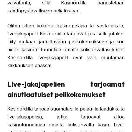
vaivatonta, sillä Kasinordilla panostetaan
käyttäjäystävälliseen pelialustaan.
Olitpa sitten kokenut kasinopelaaja tai vasta-alkaja,
live-jakajapelit Kasinordilla tarjoavat jokaiselle jotakin.
Liity mukaan jännittävään pelikokemukseen ja koe
aidon kasinon tunnelma omalta kotisohvaltasi käsin.
Kasinordilla live-jakajapelit ovat vain muutaman
klikkauksen päässä!
Live-jakajapelien tarjoamat
ainutlaatuiset pelikokemukset
Kasinordilla tarjoaa suomalaisille pelaajille laadukkaita
live-jakajapelejä, jotka tarjoavat aitoa
kasinotunnelmaa omalta kotisohvalta käsin. Live-