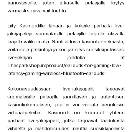
panostasoilla, joten jokaiselle pelaajalle löytyy
varmasti sopiva vaihtoehto.
Liity Kasinordille tänään ja kokeile parhaita live-
jakajapelejä suomalaisille pelaajille tarjolla olevalla
laajalla valikoimalla. Nauti aidosta kasinotunnelmasta,
voita isoja palkintoja ja koe jännitys suosikkipeleissäsi
live-jakajan johdolla at
Thesparkshop.in:product/earbuds-for-gaming-low-
latency-gaming-wireless-bluetooth-earbuds!
Kokonaisuudessaan live-jakajapelit tarjoavat
suomalaisille pelaajille jännittävän ja autenttisen
kasinokokemuksen, jota ei voi verrata perinteisiin
virtuaalipeleihin. Kasinordi on koonnut yhteen
parhaat live-jakajapelit, jotka tarjoavat laadukasta
viihdettä ja mahdollisuuden nauttia suosikkipeleistä