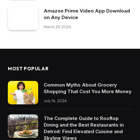
Amazon Prime Video App Download
on Any Device
March 29, 2024
MOST POPULAR
Common Myths About Grocery
Shopping That Cost You More Money
July 14, 2026
The Complete Guide to Rooftop
Dining and the Best Restaurants in
Detroit: Find Elevated Cuisine and
Skyline Views